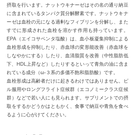
摂取を行います。ナットウキナーゼはその名の通り納豆
に含まれているタンパク質分解酵素です。ナットウキナ
ーゼは血栓の元になる過剰なフィブリンを分解し、また
すでに形成された血栓を溶かす作用も持っています。
EPA（エイコサペンタ塩酸）は、血小板凝集抑制による
血栓形成を抑制したり、赤血球の変形能改善（赤血球を
しなやかにする）したり、血清脂質を改善（中性脂肪低
下、HDL上昇など）したりするといって青魚の油に含ま
れている成分（ω-３系の多価不飽和脂肪酸）です。
血栓形成は高齢者だけに起きるわけではありません。ピ
ル服用やロングフライト症候群（エコノミークラス症候
群）などで若い人にも見られます。サプリメントでの摂
取をするかどうかはともかく、食事で納豆や青魚を食べ
るように心がけてください。