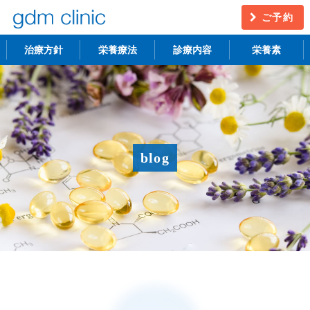
ご予約
治療方針
栄養療法
診療内容
栄養素
不妊治療
うつ・慢性疲労
アンチエイジング
更年期障害
blog
アトピー性皮膚炎
ニキビ・シミ
レーザー脱毛
月経