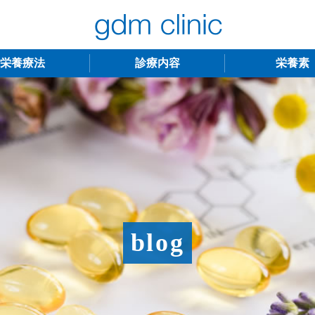
栄養療法
診療内容
栄養素
不妊治療
うつ・慢性疲労
アンチエイジング
更年期障害
アトピー性皮膚炎
ニキビ・シミ
レーザー脱毛
月経
blog