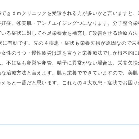
患でｇｄｍクリニックを受診される方が多いかと言いますと、
不妊症、④美肌・アンチエイジングつになります。分子整合栄
ている症状に対して不足栄養素を補充して改善させる治療方法
状に有効です。先の４疾患・症状も栄養欠損が原因なので栄
や女性のうつ・慢性疲労は逆を言うと栄養療法でしか根本的に
ん。不妊症も卵巣や卵管、精子に異常がない場合は、栄養欠損
効な治療方法と言えます。肌も栄養でできていますので、美肌
考えると一番だと思います。これらの４大疾患・症状でお困り