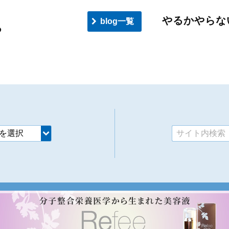
やるかやらな
blog一覧
る