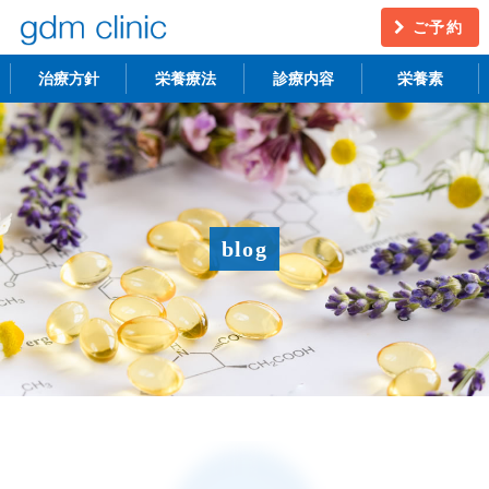
ご予約
治療方針
栄養療法
診療内容
栄養素
不妊治療
うつ・慢性疲労
アンチエイジング
更年期障害
blog
アトピー性皮膚炎
ニキビ・シミ
レーザー脱毛
月経