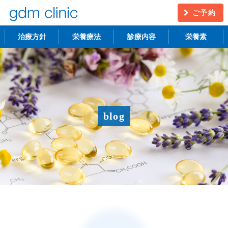
ご予約
治療方針
栄養療法
診療内容
栄養素
不妊治療
うつ・慢性疲労
アンチエイジング
更年期障害
blog
アトピー性皮膚炎
ニキビ・シミ
レーザー脱毛
月経