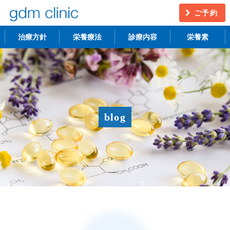
ご予約
治療方針
栄養療法
診療内容
栄養素
不妊治療
うつ・慢性疲労
アンチエイジング
更年期障害
blog
アトピー性皮膚炎
ニキビ・シミ
レーザー脱毛
月経