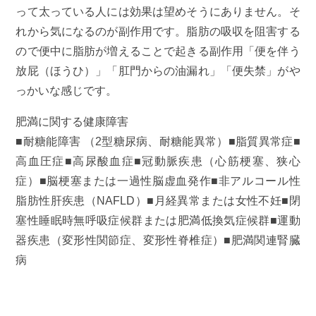
って太っている人には効果は望めそうにありません。そ
れから気になるのが副作用です。脂肪の吸収を阻害する
ので便中に脂肪が増えることで起きる副作用「便を伴う
放屁（ほうひ）」「肛門からの油漏れ」「便失禁」がや
っかいな感じです。
肥満に関する健康障害
■耐糖能障害 （2型糖尿病、耐糖能異常）■脂質異常症■
高血圧症■高尿酸血症■冠動脈疾患（心筋梗塞、狭心
症）■脳梗塞または一過性脳虚血発作■非アルコール性
脂肪性肝疾患（NAFLD）■月経異常または女性不妊■閉
塞性睡眠時無呼吸症候群または肥満低換気症候群■運動
器疾患（変形性関節症、変形性脊椎症）■肥満関連腎臓
病