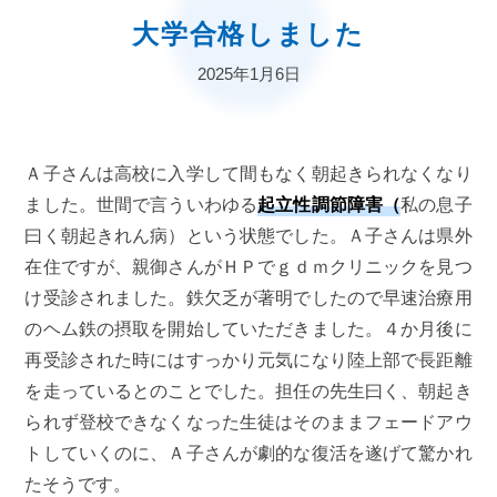
大学合格しました
2025年1月6日
Ａ子さんは高校に入学して間もなく朝起きられなくなり
ました。世間で言ういわゆる
起立性調節障害（
私の息子
曰く朝起きれん病）という状態でした。Ａ子さんは県外
在住ですが、親御さんがＨＰでｇｄｍクリニックを見つ
け受診されました。鉄欠乏が著明でしたので早速治療用
のヘム鉄の摂取を開始していただきました。４か月後に
再受診された時にはすっかり元気になり陸上部で長距離
を走っているとのことでした。担任の先生曰く、朝起き
られず登校できなくなった生徒はそのままフェードアウ
トしていくのに、Ａ子さんが劇的な復活を遂げて驚かれ
たそうです。