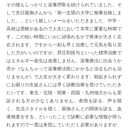
その後もしっかりと栄養摂取を続けられていました。そ
して先日親御さんから「第一志望の大学に無事合格しま
した。」という嬉しいメールをいただきました。中学・
高校は受験があるので人生において非常に重要な時期で
す。この短い時期にいかに頑張れるかで将来が大きく左
右されます。ですから一刻も早く治療して元気を取り戻
した方がいいのですが、昇圧剤投与といった標準治療で
はエネルギー産生は改善しません。栄養療法に出会うか
否か（なんちゃって栄養療法医にかかると治るものも治
りませんが）で人生が大きく変わります。朝起きられず
にお困りの生徒さんには早く診断治療を受けていただき
たいです。東北・北陸・関東・四国・九州地方からも受
診される方が少なくありません。表情を診る、声を聴
く、生活スタイルを聴く、親御さんとの関係を診る、血
液検査をする、といったことで診断に必要な情報が得ら
れますので一度は来院していただく必要がありますが、