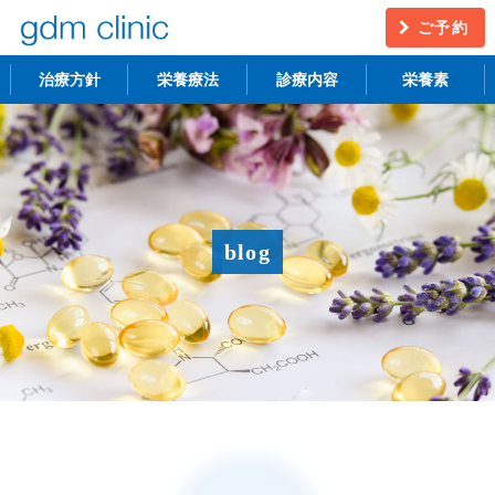
ご予約
治療方針
栄養療法
診療内容
栄養素
不妊治療
うつ・慢性疲労
アンチエイジング
更年期障害
blog
アトピー性皮膚炎
ニキビ・シミ
レーザー脱毛
月経