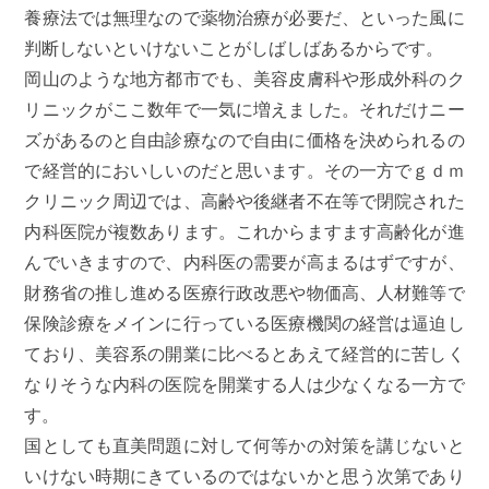
養療法では無理なので薬物治療が必要だ、といった風に
判断しないといけないことがしばしばあるからです。
岡山のような地方都市でも、美容皮膚科や形成外科のク
リニックがここ数年で一気に増えました。それだけニー
ズがあるのと自由診療なので自由に価格を決められるの
で経営的においしいのだと思います。その一方でｇｄｍ
クリニック周辺では、高齢や後継者不在等で閉院された
内科医院が複数あります。これからますます高齢化が進
んでいきますので、内科医の需要が高まるはずですが、
財務省の推し進める医療行政改悪や物価高、人材難等で
保険診療をメインに行っている医療機関の経営は逼迫し
ており、美容系の開業に比べるとあえて経営的に苦しく
なりそうな内科の医院を開業する人は少なくなる一方で
す。
国としても直美問題に対して何等かの対策を講じないと
いけない時期にきているのではないかと思う次第であり