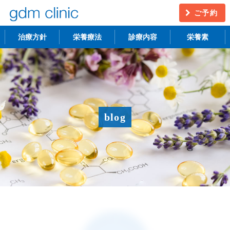
ご予約
治療方針
栄養療法
診療内容
栄養素
不妊治療
うつ・慢性疲労
アンチエイジング
更年期障害
blog
アトピー性皮膚炎
ニキビ・シミ
レーザー脱毛
月経