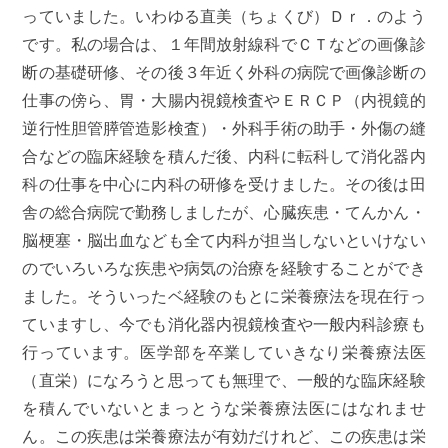
っていました。いわゆる直美（ちょくび）Ｄｒ．のよう
です。私の場合は、１年間放射線科でＣＴなどの画像診
断の基礎研修、その後３年近く外科の病院で画像診断の
仕事の傍ら、胃・大腸内視鏡検査やＥＲＣＰ（
内視鏡的
逆行性胆管膵管造影検査）・外科手術の助手・外傷の縫
合などの臨床経験を積んだ後、内科に転科して消化器内
科の仕事を中心に内科の研修を受けました。その後は田
舎の総合病院で勤務しましたが、心臓疾患・てんかん・
脳梗塞・脳出血なども全て内科が担当しないといけない
のでいろいろな疾患や病気の治療を経験することができ
ました。そういったベ経験のもとに栄養療法を現在行っ
ていますし、今でも消化器内視鏡検査や一般内科診療も
行っています。医学部を卒業していきなり栄養療法医
（直栄）になろうと思っても無理で、一般的な臨床経験
を積んでいないとまっとうな栄養療法医にはなれませ
ん。この疾患は栄養療法が有効だけれど、この疾患は栄