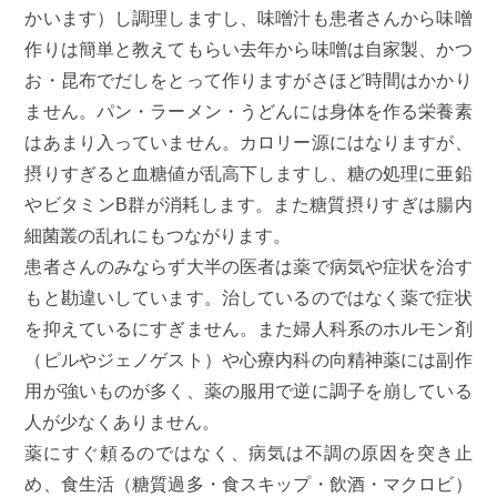
かいます）し調理しますし、味噌汁も患者さんから味噌
作りは簡単と教えてもらい去年から味噌は自家製、かつ
お・昆布でだしをとって作りますがさほど時間はかかり
ません。パン・ラーメン・うどんには身体を作る栄養素
はあまり入っていません。カロリー源にはなりますが、
摂りすぎると血糖値が乱高下しますし、糖の処理に亜鉛
やビタミンB群が消耗します。また糖質摂りすぎは腸内
細菌叢の乱れにもつながります。
患者さんのみならず大半の医者は薬で病気や症状を治す
もと勘違いしています。治しているのではなく薬で症状
を抑えているにすぎません。また婦人科系のホルモン剤
（ピルやジェノゲスト）や心療内科の向精神薬には副作
用が強いものが多く、薬の服用で逆に調子を崩している
人が少なくありません。
薬にすぐ頼るのではなく、病気は不調の原因を突き止
め、食生活（糖質過多・食スキップ・飲酒・マクロビ）