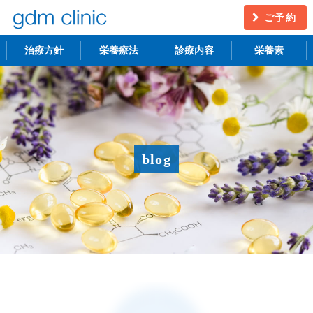
ご予約
治療方針
栄養療法
診療内容
栄養素
不妊治療
うつ・慢性疲労
アンチエイジング
更年期障害
blog
アトピー性皮膚炎
ニキビ・シミ
レーザー脱毛
月経