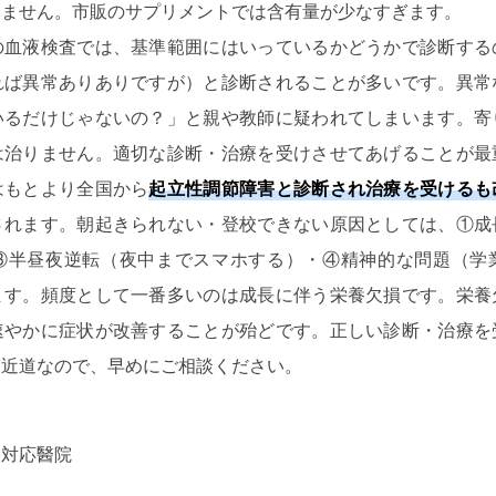
りません。市販のサプリメントでは含有量が少なすぎます。
の血液検査では、基準範囲にはいっているかどうかで診断する
れば異常ありありですが）と診断されることが多いです。異常
いるだけじゃないの？」と親や教師に疑われてしまいます。寄
は治りません。適切な診断・治療を受けさせてあげることが最
はもとより全国から
起立性調節障害と診断され治療を受けるも
されます。朝起きられない・登校できない原因としては、①成
③半昼夜逆転（夜中までスマホする）・④精神的な問題（学
ます。頻度として一番多いのは成長に伴う栄養欠損です。栄養
速やかに症状が改善することが殆どです。正しい診断・治療を
る近道なので、早めにご相談ください。
害対応醫院