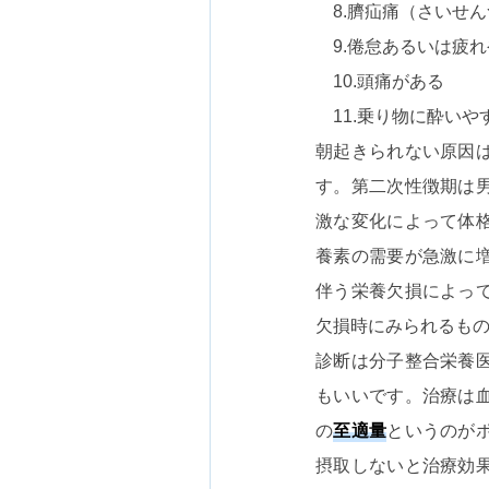
8.臍疝痛（さいせん
9.倦怠あるいは疲れ
10.頭痛がある
11.乗り物に酔いや
朝起きられない原因
す。第二次性徴期は
激な変化によって体
養素の需要が急激に
伴う栄養欠損によっ
欠損時にみられるも
診断は分子整合栄養
もいいです。治療は
の
至適量
というのが
摂取しないと治療効