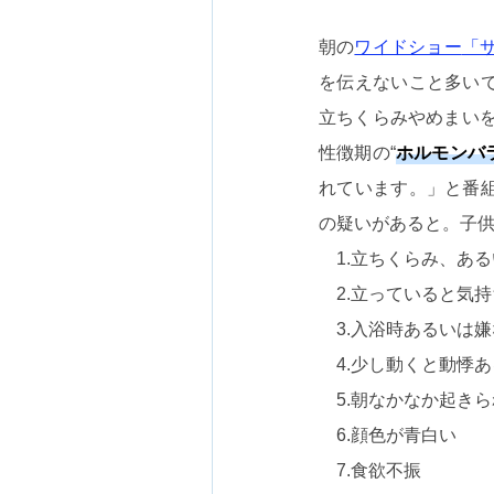
朝の
ワイドショー
「サ
を伝えないこと多い
立ちくらみやめまい
性徴期の“
ホルモンバ
れています。」と番
の疑いがあると。子
1.立ちくらみ、ある
2.立っていると気持
3.入浴時あるいは嫌
4.少し動くと動悸あ
5.朝なかなか起きら
6.顔色が青白い
7.食欲不振