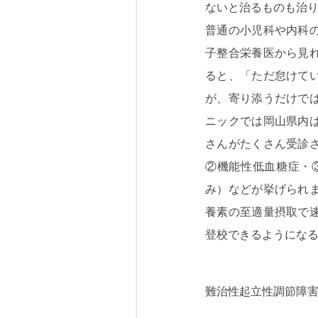
ないと治るものも治
普通の小児科や内科
子整合栄養医から見
ると、「ただ怠けて
が、寄り添うだけで
ニックでは岡山県内
さんがたくさん受診
②機能性低血糖症・
み）などが挙げられ
養素の至適量摂取で
登校できるようにな
難治性起立性調節障