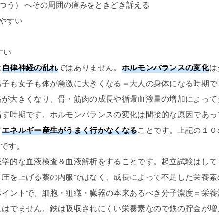
つう） へその周囲の痛みをときどき訴える
やすい
すい
は
自律神経の乱れ
ではありません。
ホルモンバランスの変化
は
男子も女子も体が急激に大きくなる＝大人の身体になる時期で
格が大きくなり、骨・筋肉の成長や循環血液量の増加によって
増す時期です。ホルモンバランスの変化は間接的な原因であっ
て
エネルギー産生がうまく行かなくなる
ことです。上記の１０
のです。
医学的な血液検査＆血液解析をすることです。起立試験はして
血圧を上げる薬の内服ではなく、成長によって不足した栄養素
ポイントで、細胞・組織・臓器の本来あるべき分子濃度＝栄養
果はでません。鉄は吸収されにくい栄養素なので鉄の貯金が増