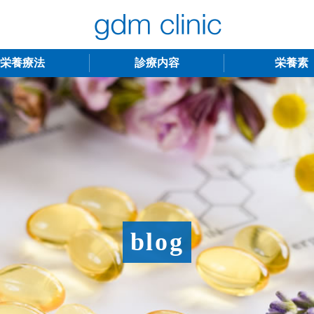
栄養療法
診療内容
栄養素
不妊治療
うつ・慢性疲労
アンチエイジング
更年期障害
アトピー性皮膚炎
ニキビ・シミ
レーザー脱毛
月経
blog