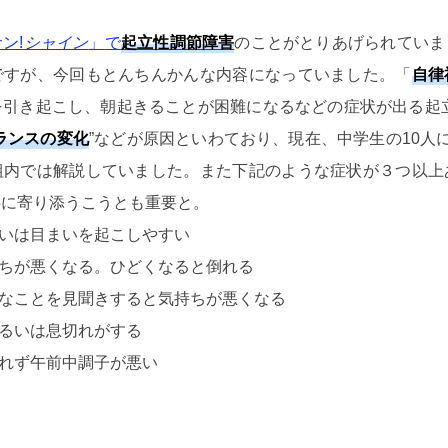
ン!
シャイン
」
で
起立性調節障害
のことがとりあげられていま
ですが、今回もとんちんかんな内容になっていました。「
自律
を引き起こし、朝起きることが困難になるなどの症状が出る起立
ランスの変化
”などが原因といわており、現在、中学生の10人
組内では解説していました。また下記のような症状が３つ以上
供に寄り添うこうとも重要と。
いは目まいを起こしやすい
ちが悪くなる。ひどくなると倒れる
なことを見聞きすると気持ちが悪くなる
るいは息切れがする
れず午前中調子が悪い