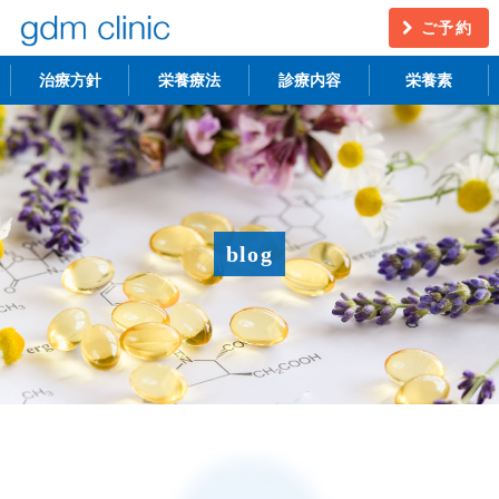
ご予約
治療方針
栄養療法
診療内容
栄養素
不妊治療
うつ・慢性疲労
アンチエイジング
更年期障害
blog
アトピー性皮膚炎
ニキビ・シミ
レーザー脱毛
月経