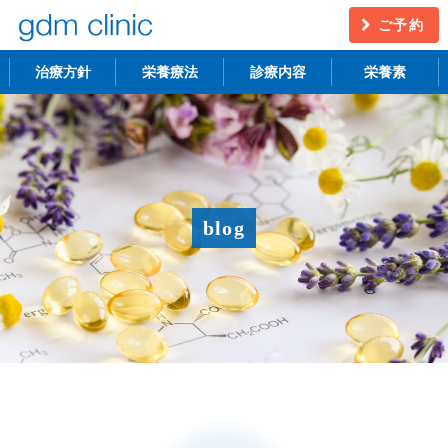
ご予約
治療方針
栄養療法
診療内容
栄養素
不妊治療
うつ・慢性疲労
アンチエイジング
更年期障害
blog
アトピー性皮膚炎
ニキビ・シミ
レーザー脱毛
月経