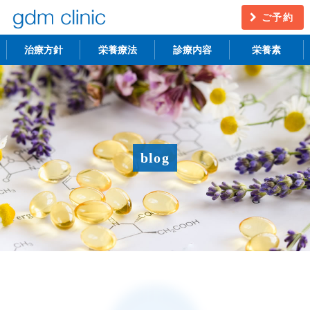
ご予約
治療方針
栄養療法
診療内容
栄養素
不妊治療
うつ・慢性疲労
アンチエイジング
更年期障害
blog
アトピー性皮膚炎
ニキビ・シミ
レーザー脱毛
月経