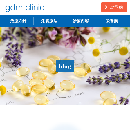
ご予約
治療方針
栄養療法
診療内容
栄養素
不妊治療
うつ・慢性疲労
アンチエイジング
更年期障害
blog
アトピー性皮膚炎
ニキビ・シミ
レーザー脱毛
月経