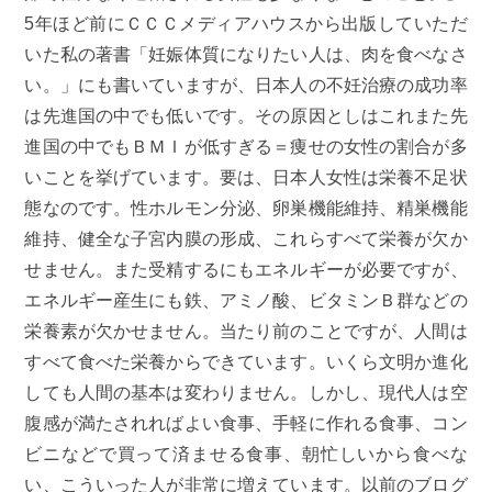
5年ほど前にＣＣＣメディアハウスから出版していただ
いた私の著書「妊娠体質になりたい人は、肉を食べなさ
い。」にも書いていますが、日本人の不妊治療の成功率
は先進国の中でも低いです。その原因としはこれまた先
進国の中でもＢＭＩが低すぎる＝痩せの女性の割合が多
いことを挙げています。要は、日本人女性は栄養不足状
態なのです。性ホルモン分泌、卵巣機能維持、精巣機能
維持、健全な子宮内膜の形成、これらすべて栄養が欠か
せません。また受精するにもエネルギーが必要ですが、
エネルギー産生にも鉄、アミノ酸、ビタミンＢ群などの
栄養素が欠かせません。当たり前のことですが、人間は
すべて食べた栄養からできています。いくら文明か進化
しても人間の基本は変わりません。しかし、現代人は空
腹感が満たされればよい食事、手軽に作れる食事、コン
ビニなどで買って済ませる食事、朝忙しいから食べな
い、こういった人が非常に増えています。以前のブログ