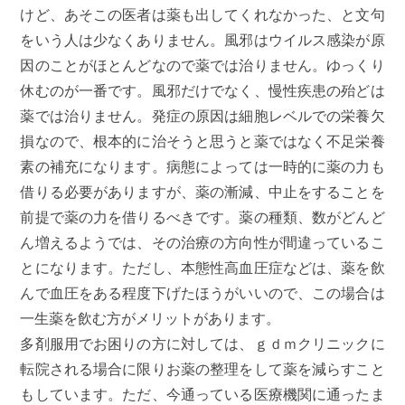
けど、あそこの医者は薬も出してくれなかった、と文句
をいう人は少なくありません。風邪はウイルス感染が原
因のことがほとんどなので薬では治りません。ゆっくり
休むのが一番です。風邪だけでなく、慢性疾患の殆どは
薬では治りません。発症の原因は細胞レベルでの栄養欠
損なので、根本的に治そうと思うと薬ではなく不足栄養
素の補充になります。病態によっては一時的に薬の力も
借りる必要がありますが、薬の漸減、中止をすることを
前提で薬の力を借りるべきです。薬の種類、数がどんど
ん増えるようでは、その治療の方向性が間違っているこ
とになります。ただし、本態性高血圧症などは、薬を飲
んで血圧をある程度下げたほうがいいので、この場合は
一生薬を飲む方がメリットがあります。
多剤服用でお困りの方に対しては、ｇｄｍクリニックに
転院される場合に限りお薬の整理をして薬を減らすこと
もしています。ただ、今通っている医療機関に通ったま