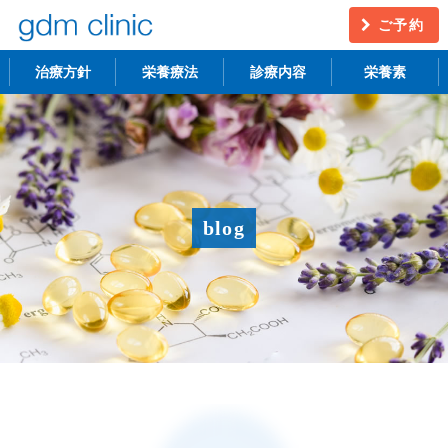
ご予約
治療方針
栄養療法
診療内容
栄養素
不妊治療
うつ・慢性疲労
アンチエイジング
更年期障害
blog
アトピー性皮膚炎
ニキビ・シミ
レーザー脱毛
月経