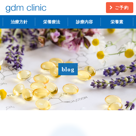
ご予約
治療方針
栄養療法
診療内容
栄養素
不妊治療
うつ・慢性疲労
アンチエイジング
更年期障害
blog
アトピー性皮膚炎
ニキビ・シミ
レーザー脱毛
月経