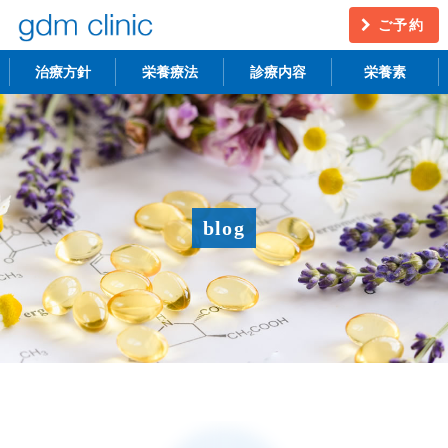
ご予約
治療方針
栄養療法
診療内容
栄養素
不妊治療
うつ・慢性疲労
アンチエイジング
更年期障害
blog
アトピー性皮膚炎
ニキビ・シミ
レーザー脱毛
月経