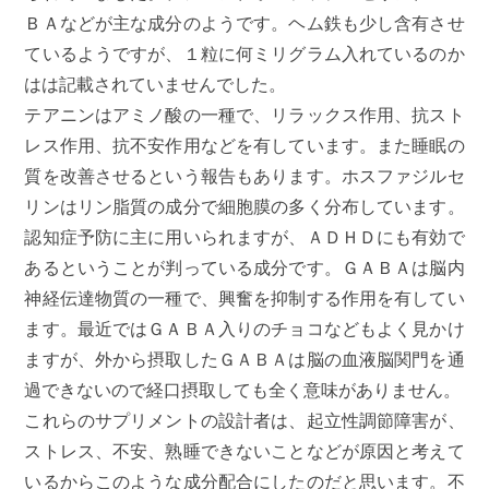
ＢＡなどが主な成分のようです。ヘム鉄も少し含有させ
ているようですが、１粒に何ミリグラム入れているのか
はは記載されていませんでした。
テアニンはアミノ酸の一種で、リラックス作用、抗スト
レス作用、抗不安作用などを有しています。また睡眠の
質を改善させるという報告もあります。ホスファジルセ
リンはリン脂質の成分で細胞膜の多く分布しています。
認知症予防に主に用いられますが、ＡＤＨＤにも有効で
あるということが判っている成分です。ＧＡＢＡは脳内
神経伝達物質の一種で、興奮を抑制する作用を有してい
ます。最近ではＧＡＢＡ入りのチョコなどもよく見かけ
ますが、外から摂取したＧＡＢＡは脳の血液脳関門を通
過できないので経口摂取しても全く意味がありません。
これらのサプリメントの設計者は、起立性調節障害が、
ストレス、不安、熟睡できないことなどが原因と考えて
いるからこのような成分配合にしたのだと思います。不