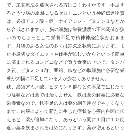
で、栄養療法を選択される方はごくわずかです。不足す
るとうつ病の原因になるセロトニンという神経伝達物質
は、必須アミノ酸・鉄・ナイアシン・ビタミンＢなどか
ら合成されますが、脳の細胞は栄養濃度の正常閾値が狭
いのでちょっとして栄養不足で精神神経症状がおきま
す。月経のある女性の多くは鉄欠乏状態にあります。ま
た不適切なダイエットや仕事が忙しいからといって簡単
に済ませれるコンビニなどで買う食事のせいで、タンパ
ク質、ビタミンＢ群、亜鉛、鉄などの脳細胞に必要な栄
養が大幅に不足している人が少なくありません。
鉄、必須アミノ酸、ビタミンＢ群などの不足で生じたう
つ症状などは薬では治りません。鉄は薬の解毒に必要な
栄養素なので、鉄不足の人は薬の副作用がでやすくなり
ます。内服によって新たに生じた症状を心療内科医に伝
えると、薬が追加になり、あっという間に１日に１０錠
近い薬を飲まされるはめになります。薬が増えるという