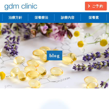
ご予約
治療方針
栄養療法
診療内容
栄養素
不妊治療
うつ・慢性疲労
アンチエイジング
更年期障害
blog
アトピー性皮膚炎
ニキビ・シミ
レーザー脱毛
月経