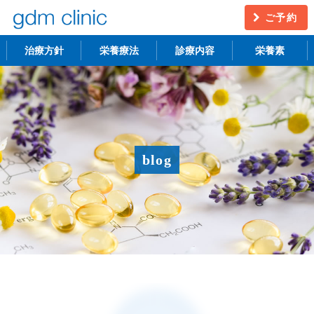
ご予約
治療方針
栄養療法
診療内容
栄養素
不妊治療
うつ・慢性疲労
アンチエイジング
更年期障害
blog
アトピー性皮膚炎
ニキビ・シミ
レーザー脱毛
月経