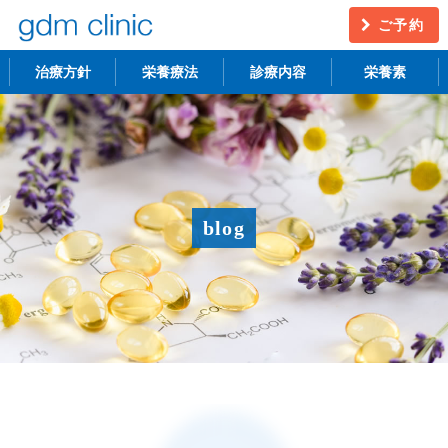
ご予約
治療方針
栄養療法
診療内容
栄養素
不妊治療
うつ・慢性疲労
アンチエイジング
更年期障害
blog
アトピー性皮膚炎
ニキビ・シミ
レーザー脱毛
月経