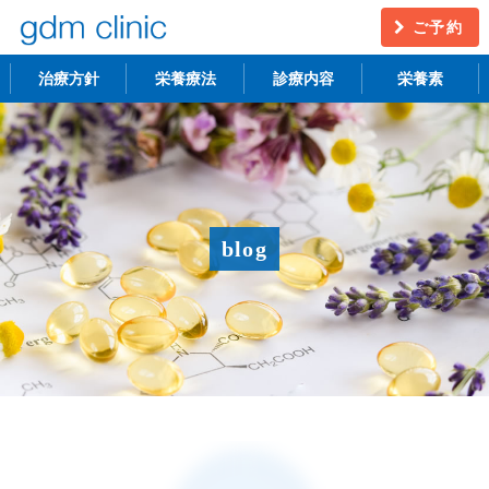
ご予約
治療方針
栄養療法
診療内容
栄養素
不妊治療
うつ・慢性疲労
アンチエイジング
更年期障害
blog
アトピー性皮膚炎
ニキビ・シミ
レーザー脱毛
月経