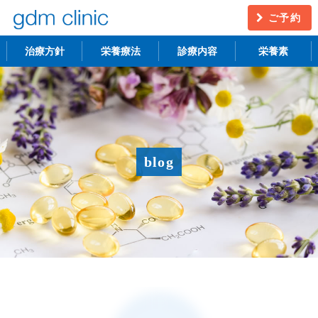
ご予約
治療方針
栄養療法
診療内容
栄養素
不妊治療
うつ・慢性疲労
アンチエイジング
更年期障害
blog
アトピー性皮膚炎
ニキビ・シミ
レーザー脱毛
月経