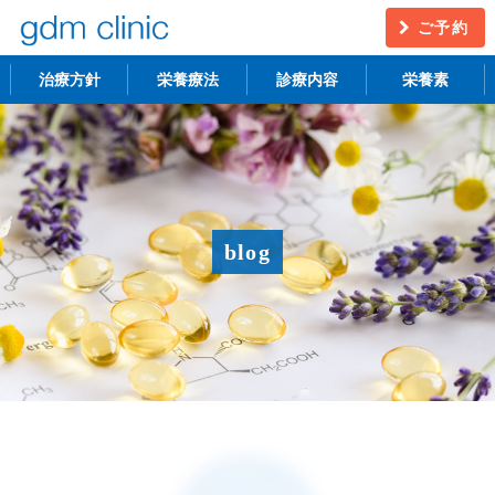
ご予約
治療方針
栄養療法
診療内容
栄養素
不妊治療
うつ・慢性疲労
アンチエイジング
更年期障害
blog
アトピー性皮膚炎
ニキビ・シミ
レーザー脱毛
月経