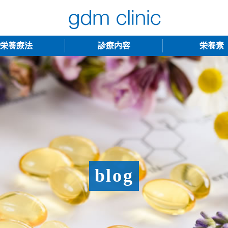
栄養療法
診療内容
栄養素
不妊治療
うつ・慢性疲労
アンチエイジング
更年期障害
アトピー性皮膚炎
ニキビ・シミ
レーザー脱毛
月経
blog