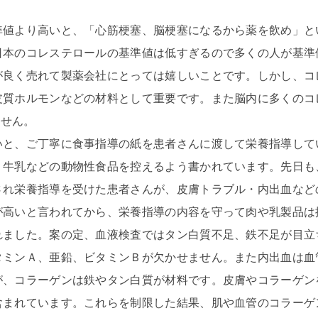
準値より高いと、「心筋梗塞、脳梗塞になるから薬を飲め」と
日本のコレステロールの基準値は低すぎるので多くの人が基準
が良く売れて製薬会社にとっては嬉しいことです。しかし、コ
皮質ホルモンなどの材料として重要です。また脳内に多くのコ
ません。
いと、ご丁寧に食事指導の紙を患者さんに渡して栄養指導して
、牛乳などの動物性食品を控えるよう書かれています。先日も
され栄養指導を受けた患者さんが、皮膚トラブル・内出血など
が高いと言われてから、栄養指導の内容を守って肉や乳製品は
れました。案の定、血液検査ではタン白質不足、鉄不足が目立
タミンＡ、亜鉛、ビタミンＢが欠かせません。また内出血は血
が、コラーゲンは鉄やタン白質が材料です。皮膚やコラーゲン
含まれています。これらを制限した結果、肌や血管のコラーゲ