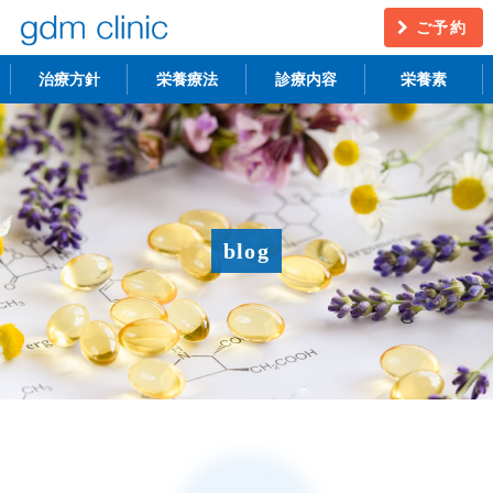
ご予約
治療方針
栄養療法
診療内容
栄養素
不妊治療
うつ・慢性疲労
アンチエイジング
更年期障害
blog
アトピー性皮膚炎
ニキビ・シミ
レーザー脱毛
月経