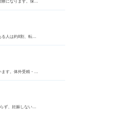
治療になります。保…
ある人は約8割、転…
います。体外受精・…
わらず、妊娠しない…