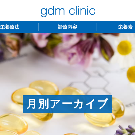
栄養療法
診療内容
栄養素
不妊治療
うつ・慢性疲労
アンチエイジング
更年期障害
アトピー性皮膚炎
ニキビ・シミ
レーザー脱毛
月経
月別アーカイブ