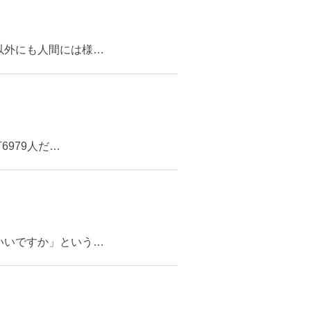
以外にも人間には様…
979人だ…
いいですか」という…