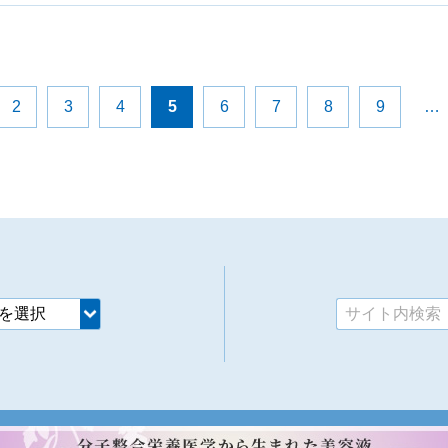
2
3
4
5
6
7
8
9
…